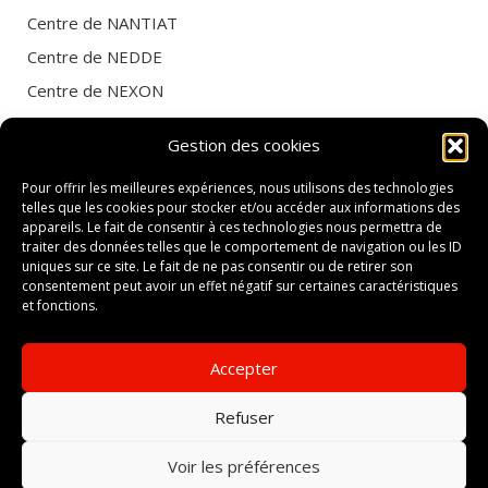
Centre de
NANTIAT
Centre de
NEDDE
Centre de
NEXON
Centre de
PEYRAT LE CHATEAU
Gestion des cookies
Centre de
PIERRE BUFFIÈRE
Pour offrir les meilleures expériences, nous utilisons des technologies
Centre de
ROCHECHOUART
telles que les cookies pour stocker et/ou accéder aux informations des
Centre de
SAINT GERMAIN LES BELLES
appareils. Le fait de consentir à ces technologies nous permettra de
traiter des données telles que le comportement de navigation ou les ID
Centre de
SAINT JUNIEN
uniques sur ce site. Le fait de ne pas consentir ou de retirer son
consentement peut avoir un effet négatif sur certaines caractéristiques
Centre de
SAINT LAURENT SUR GORRE
et fonctions.
Centre de
SAINT LÉONARD DE NOBLAT
Centre de
SAINT MATHIEU
Accepter
Centre de
SAINT SULPICE LES FEUILLES
Refuser
Centre de
SAINT YRIEIX LA PERCHE
Voir les préférences