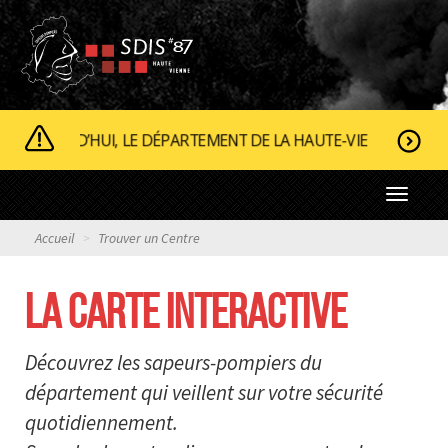
UJOURD’HUI, LE DÉPARTEMENT DE LA HAUTE-VIENNE EST CLA
Toggle
navigat
Accueil
Trouver un Centre
LA CARTE INTERACTIVE
Découvrez les sapeurs-pompiers du
département qui veillent sur votre sécurité
quotidiennement.