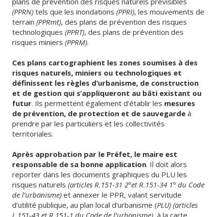
plans de prévention des risques naturels prévisibles
(PPRN)
tels que les inondations
(PPRI)
, les mouvements de
terrain
(PPRmt)
, des plans de prévention des risques
technologiques
(PPRT)
, des plans de prévention des
risques miniers
(PPRM)
.
Ces plans cartographient les zones soumises à des
risques naturels, miniers ou technologiques et
définissent les règles d’urbanisme, de construction
et de gestion qui s’appliqueront au bâti existant ou
futur
. Ils permettent également d’établir les
mesures
de prévention, de protection et de sauvegarde
à
prendre par les particuliers et les collectivités
territoriales.
Après approbation par le Préfet, le maire est
responsable de sa bonne application
. Il doit alors
reporter dans les documents graphiques du PLU les
risques naturels
(articles R.151-31 2°et R.151-34 1° du Code
de l’urbanisme)
et annexer le PPR, valant servitude
d’utilité publique, au plan local d’urbanisme (
PLU) (articles
L.151-43 et R.151-1 du Code de l’urbanisme)
, à la carte