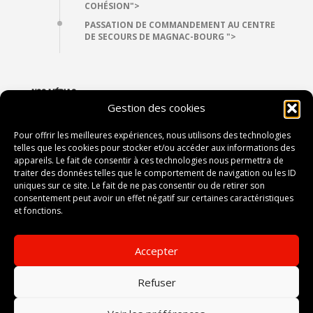
COHÉSION">
PASSATION DE COMMANDEMENT AU CENTRE
DE SECOURS DE MAGNAC-BOURG ">
NOS MÉDIAS
Gestion des cookies
VIDÉOTHÈQUE
PHOTOTHÈQUE
Pour offrir les meilleures expériences, nous utilisons des technologies
telles que les cookies pour stocker et/ou accéder aux informations des
appareils. Le fait de consentir à ces technologies nous permettra de
traiter des données telles que le comportement de navigation ou les ID
CONTACT
uniques sur ce site. Le fait de ne pas consentir ou de retirer son
consentement peut avoir un effet négatif sur certaines caractéristiques
2, avenue du Président Vincent Auriol
et fonctions.
87052 LIMOGES
Accepter
Tel :
05 55 12 80 00
Fax :
-------
Refuser