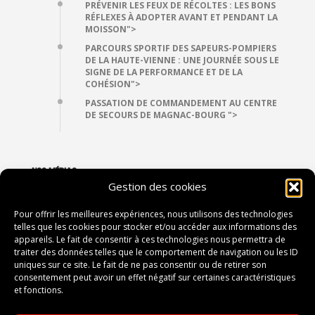
PRÉVENIR LES FEUX DE RÉCOLTES : LES BONS
RÉFLEXES À ADOPTER AVANT ET PENDANT LA
MOISSON">
PARCOURS SPORTIF DES SAPEURS-POMPIERS
DE LA HAUTE-VIENNE : UNE JOURNÉE SOUS LE
SIGNE DE LA PERFORMANCE ET DE LA
COHÉSION">
PASSATION DE COMMANDEMENT AU CENTRE
DE SECOURS DE MAGNAC-BOURG ">
NOS MÉDIAS
Gestion des cookies
VIDÉOTHÈQUE
PHOTOTHÈQUE
Pour offrir les meilleures expériences, nous utilisons des technologies
telles que les cookies pour stocker et/ou accéder aux informations des
appareils. Le fait de consentir à ces technologies nous permettra de
traiter des données telles que le comportement de navigation ou les ID
CONTACT
uniques sur ce site. Le fait de ne pas consentir ou de retirer son
consentement peut avoir un effet négatif sur certaines caractéristiques
2, avenue du Président Vincent Auriol
et fonctions.
87052 LIMOGES