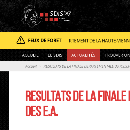
FEUX DE FORÊT
 DÉPARTEMENT DE LA HAUTE-VIENNE EST CLASSÉ EN RISQUE 
ACCUEIL
LE SDIS
ACTUALITÉS
TROUVER UN
Accueil
RESULTATS DE LA FINALE DEPARTEMENTALE du P.S.S.P. 
RESULTATS DE LA FINALE 
DES E.A.