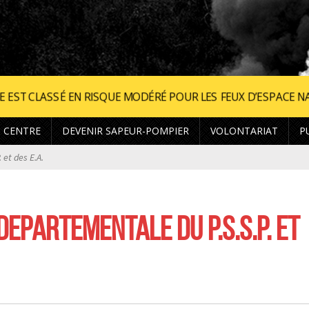
MODÉRÉ POUR LES FEUX D’ESPACE NATUREL. •
AUJOURD’HUI,
 CENTRE
DEVENIR SAPEUR-POMPIER
VOLONTARIAT
P
et des E.A.
DEPARTEMENTALE DU P.S.S.P. ET