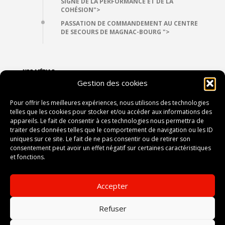
SIGNE DE LA PERFORMANCE ET DE LA
COHÉSION">
PASSATION DE COMMANDEMENT AU CENTRE
DE SECOURS DE MAGNAC-BOURG ">
NOS MÉDIAS
Gestion des cookies
VIDÉOTHÈQUE
PHOTOTHÈQUE
Pour offrir les meilleures expériences, nous utilisons des technologies
telles que les cookies pour stocker et/ou accéder aux informations des
appareils. Le fait de consentir à ces technologies nous permettra de
traiter des données telles que le comportement de navigation ou les ID
CONTACT
uniques sur ce site. Le fait de ne pas consentir ou de retirer son
consentement peut avoir un effet négatif sur certaines caractéristiques
2, avenue du Président Vincent Auriol
et fonctions.
87052 LIMOGES
Accepter
Tel :
05 55 12 80 00
Fax :
-------
Refuser