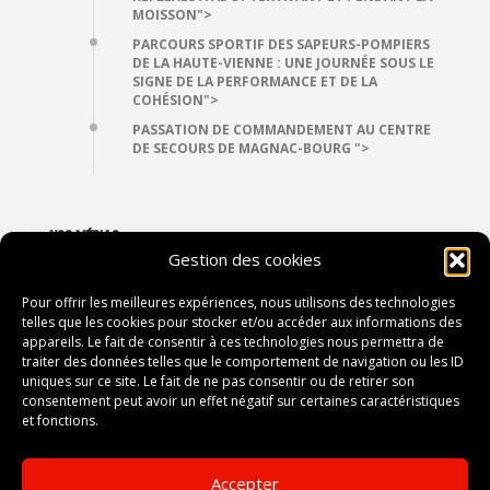
MOISSON">
PARCOURS SPORTIF DES SAPEURS-POMPIERS
DE LA HAUTE-VIENNE : UNE JOURNÉE SOUS LE
SIGNE DE LA PERFORMANCE ET DE LA
COHÉSION">
PASSATION DE COMMANDEMENT AU CENTRE
DE SECOURS DE MAGNAC-BOURG ">
NOS MÉDIAS
Gestion des cookies
VIDÉOTHÈQUE
PHOTOTHÈQUE
Pour offrir les meilleures expériences, nous utilisons des technologies
telles que les cookies pour stocker et/ou accéder aux informations des
appareils. Le fait de consentir à ces technologies nous permettra de
traiter des données telles que le comportement de navigation ou les ID
CONTACT
uniques sur ce site. Le fait de ne pas consentir ou de retirer son
consentement peut avoir un effet négatif sur certaines caractéristiques
2, avenue du Président Vincent Auriol
et fonctions.
87052 LIMOGES
Accepter
Tel :
05 55 12 80 00