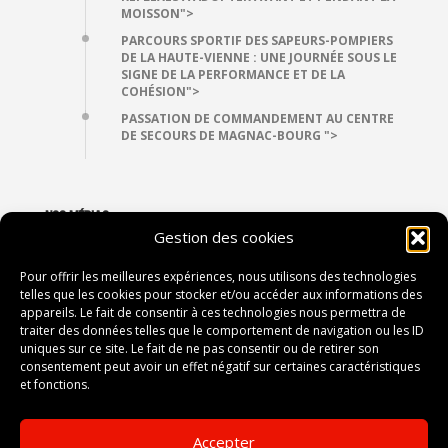
MOISSON">
PARCOURS SPORTIF DES SAPEURS-POMPIERS
DE LA HAUTE-VIENNE : UNE JOURNÉE SOUS LE
SIGNE DE LA PERFORMANCE ET DE LA
COHÉSION">
PASSATION DE COMMANDEMENT AU CENTRE
DE SECOURS DE MAGNAC-BOURG ">
NOS MÉDIAS
Gestion des cookies
VIDÉOTHÈQUE
PHOTOTHÈQUE
Pour offrir les meilleures expériences, nous utilisons des technologies
telles que les cookies pour stocker et/ou accéder aux informations des
appareils. Le fait de consentir à ces technologies nous permettra de
traiter des données telles que le comportement de navigation ou les ID
CONTACT
uniques sur ce site. Le fait de ne pas consentir ou de retirer son
consentement peut avoir un effet négatif sur certaines caractéristiques
2, avenue du Président Vincent Auriol
et fonctions.
87052 LIMOGES
Accepter
Tel :
05 55 12 80 00