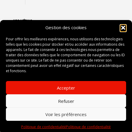
NOS MÉDIAS
Gestion des cookies
VIDÉOTHÈQUE
PHOTOTHÈQUE
Pour offrir les meilleures expériences, nous utilisons des technologies
telles que les cookies pour stocker et/ou accéder aux informations des
appareils. Le fait de consentir à ces technologies nous permettra de
traiter des données telles que le comportement de navigation ou les ID
CONTACT
uniques sur ce site. Le fait de ne pas consentir ou de retirer son
consentement peut avoir un effet négatif sur certaines caractéristiques
2, avenue du Président Vincent Auriol
et fonctions.
87052 LIMOGES
Accepter
Tel :
05 55 12 80 00
Fax :
-------
Refuser
Voir les préférences
le SDIS 87 - Tous droits réservés -
Mentions légales
-
Politique de
Politique de confidentialité
Politique de confidentialité
Confidentialité