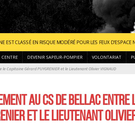
MODÉRÉ POUR LES FEUX D’ESPACE NATUREL. •
AUJOURD’HUI, 
 CENTRE
DEVENIR SAPEUR-POMPIER
VOLONTARIAT
P
le Capitaine Gérard PUYGRENIER et le Lieutenant Olivier VIGNAUD
MENT AU CS DE BELLAC ENTRE 
NIER ET LE LIEUTENANT OLIVIE