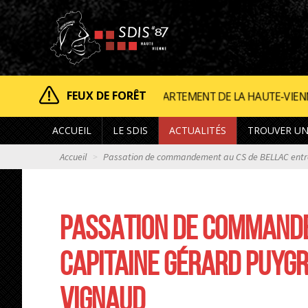
FEUX DE FORÊT
DÉPARTEMENT DE LA HAUTE-VIENNE EST CLASSÉ EN RISQUE 
ACCUEIL
LE SDIS
ACTUALITÉS
TROUVER UN
Accueil
Passation de commandement au CS de BELLAC entre 
PASSATION DE COMMANDE
CAPITAINE GÉRARD PUYGRE
VIGNAUD