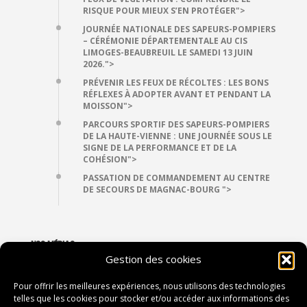
RISQUE POUR MIEUX S’EN PROTÉGER">
JOURNÉE NATIONALE DES SAPEURS-POMPIERS
– CÉRÉMONIE DÉPARTEMENTALE AU CIS
LIMOGES-BEAUBREUIL LE SAMEDI 13 JUIN
2026.">
PRÉVENIR LES FEUX DE RÉCOLTES : LES BONS
RÉFLEXES À ADOPTER AVANT ET PENDANT LA
MOISSON">
PARCOURS SPORTIF DES SAPEURS-POMPIERS
DE LA HAUTE-VIENNE : UNE JOURNÉE SOUS LE
SIGNE DE LA PERFORMANCE ET DE LA
COHÉSION">
PASSATION DE COMMANDEMENT AU CENTRE
DE SECOURS DE MAGNAC-BOURG ">
NOS MÉDIAS
Gestion des cookies
VIDÉOTHÈQUE
PHOTOTHÈQUE
Pour offrir les meilleures expériences, nous utilisons des technologies
telles que les cookies pour stocker et/ou accéder aux informations des