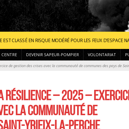
SQUE MODÉRÉ POUR LES FEUX D’ESPACE NATUREL. •
AUJOURD’
 CENTRE
DEVENIR SAPEUR-POMPIER
VOLONTARIAT
P
ice de gestion des crises avec la communauté de communes des pays de Saint
A RÉSILIENCE – 2025 – EXERCIC
AVEC LA COMMUNAUTÉ DE
SAINT-YRIEIX-LA-PERCHE