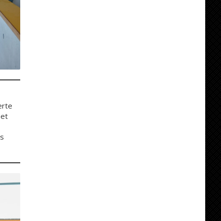
erte
 et
es