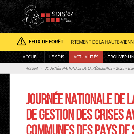
FEUX DE FORÊT
I, LE DÉPARTEMENT DE LA HAUTE-VIENNE EST CLASSÉ EN RI
ACCUEIL
LE SDIS
ACTUALITÉS
TROUVER UN
Accueil
JOURNÉE NATIONALE DE LA RÉSILIENCE – 2025 – Exerc
JOURNÉE NATIONALE DE L
DE GESTION DES CRISES 
COMMUNES DES PAYS DE 