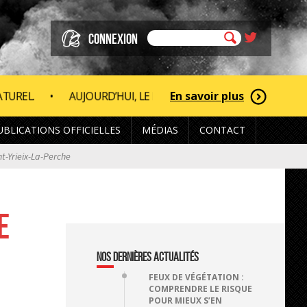
CONNEXION
En savoir plus
HUI, LE DÉPARTEMENT DE LA HAUTE-VIENNE EST CLASSÉ EN
UBLICATIONS OFFICIELLES
MÉDIAS
CONTACT
-Yrieix-La-Perche
E
NOS DERNIÈRES ACTUALITÉS
FEUX DE VÉGÉTATION :
COMPRENDRE LE RISQUE
POUR MIEUX S’EN