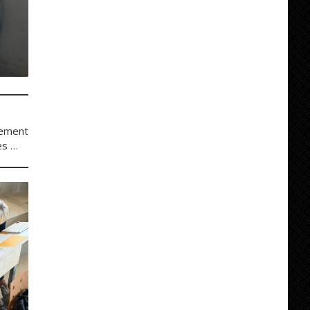
dement
es …