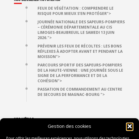
FEUX DE VÉGÉTATION : COMPRENDRE LE
RISQUE POUR MIEUX S’EN PROTÉGER">
JOURNÉE NATIONALE DES SAPEURS-POMPIERS
– CÉRÉMONIE DÉPARTEMENTALE AU CIS
LIMOGES-BEAUBREUIL LE SAMEDI 13 JUIN
2026.">
PRÉVENIR LES FEUX DE RÉCOLTES : LES BONS
RÉFLEXES À ADOPTER AVANT ET PENDANT LA
MOISSON">
PARCOURS SPORTIF DES SAPEURS-POMPIERS
DE LA HAUTE-VIENNE : UNE JOURNÉE SOUS LE
SIGNE DE LA PERFORMANCE ET DE LA
COHÉSION">
PASSATION DE COMMANDEMENT AU CENTRE
DE SECOURS DE MAGNAC-BOURG ">
NOS MÉDIAS
Gestion des cookies
VIDÉOTHÈQUE
PHOTOTHÈQUE
Pour offrir les meilleures expériences, nous utilisons des technologies