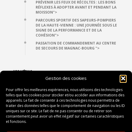
PRÉVENIR LES FEUX DE RÉCOLTES : LES BONS
RÉFLEXES À ADOPTER AVANT ET PENDANT LA
MOISSON">
PARCOURS SPORTIF DES SAPEURS-POMPIERS
DE LA HAUTE-VIENNE : UNE JOURNÉE SOUS LE
SIGNE DE LA PERFORMANCE ET DE LA
COHÉSION">
PASSATION DE COMMANDEMENT AU CENTRE
DE SECOURS DE MAGNAC-BOURG ">
NOS MÉDIAS
Gestion des cookies
VIDÉOTHÈQUE
PHOTOTHÈQUE
Pour offrir les meilleures expériences, nous utilisons des technologies
telles que les cookies pour stocker et/ou accéder aux informations des
appareils. Le fait de consentir à ces technologies nous permettra de
traiter des données telles que le comportement de navigation ou les ID
CONTACT
uniques sur ce site. Le fait de ne pas consentir ou de retirer son
consentement peut avoir un effet négatif sur certaines caractéristiques
2, avenue du Président Vincent Auriol
et fonctions.
87052 LIMOGES